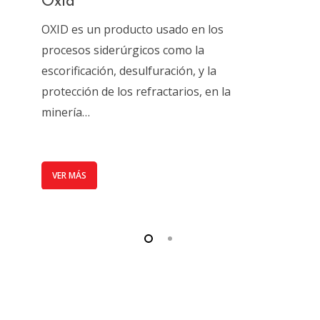
Oxid
Qui
OXID es un producto usado en los
Con 
procesos siderúrgicos como la
calci
escorificación, desulfuración, y la
indus
protección de los refractarios, en la
minería…
VER
VER MÁS