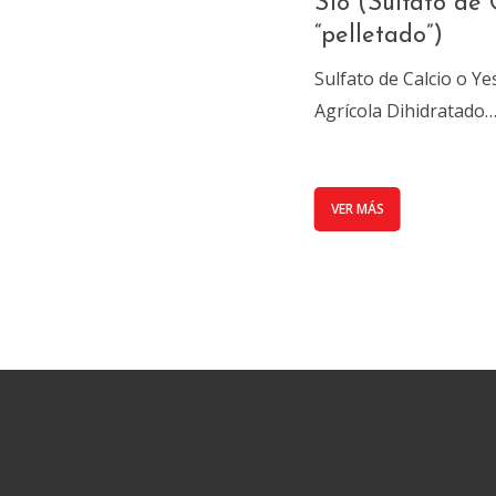
S18 (Sulfato de 
“pelletado”)
Sulfato de Calcio o Ye
Agrícola Dihidratado
VER MÁS