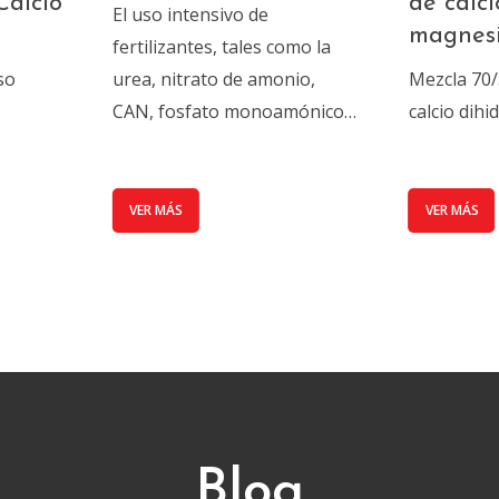
Calcio
de calci
El uso intensivo de
magnes
fertilizantes, tales como la
so
urea, nitrato de amonio,
Mezcla 70/
…
CAN, fosfato monoamónico…
calcio dih
VER MÁS
VER MÁS
Blog