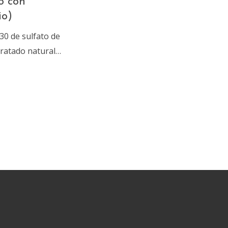
o con
io)
30 de sulfato de
idratado natural…