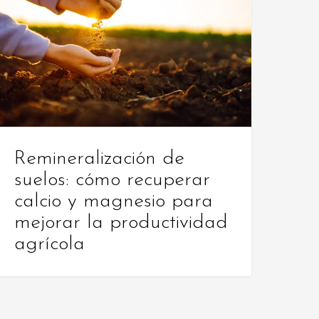
uelos:
ómo
ecuperar
alcio
agnesio
ara
ejorar
Remineralización de
a
suelos: cómo recuperar
roductividad
calcio y magnesio para
grícola
mejorar la productividad
agrícola