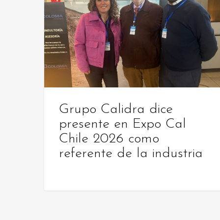
dice
presente
en
Expo
Cal
Chile
2026
como
Grupo Calidra dice
referente
presente en Expo Cal
de
Chile 2026 como
la
referente de la industria
industria