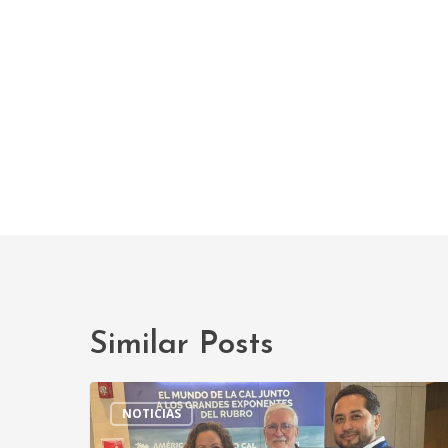
Similar Posts
Grupo
NOTICIAS
Calidra