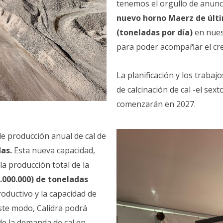
tenemos el orgullo de anuncia
nuevo horno Maerz de últi
(toneladas por día)
en nuest
para poder acompañar el cre
La planificación y los traba
de calcinación de cal -el sex
comenzarán en 2027.
de producción anual de cal de
as.
Esta nueva capacidad,
la producción total de la
1.000.000) de toneladas
roductivo y la capacidad de
ste modo, Calidra podrá
e la demanda de cal en