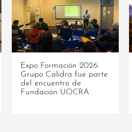
2026:
s
Grupo
c
Calidra
r
fue
c
parte
y
del
m
encuentro
p
de
m
Expo Formación 2026:
Fundación
l
Grupo Calidra fue parte
UOCRA
p
del encuentro de
a
Fundación UOCRA